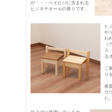
が・・・ベイヒバに含まれる
ヒノキチオールの香りです。
ヒ
や
わ
（
ス
る
ご家
り
座
ラ
た