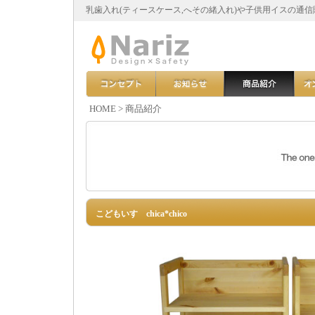
乳歯入れ(ティースケース,へその緒入れ)や子供用イスの通
HOME
>
商品紹介
こどもいす chica*chico