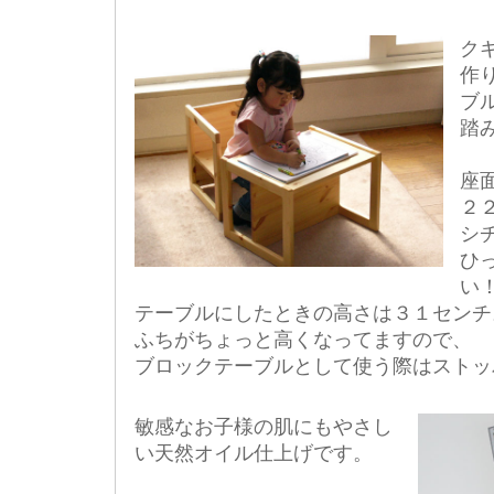
ク
作
ブ
踏
座
２
シ
ひ
い
テーブルにしたときの高さは３１センチ
ふちがちょっと高くなってますので、
ブロックテーブルとして使う際はストッ
敏感なお子様の肌にもやさし
い天然オイル仕上げです。