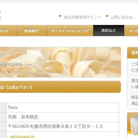
個人情報管理ポリシー
お問い合わせ
送
ご
だ
受
い
表記【お読み下さい】
特
表
Nariz
代表 岩本頼忠
〒063-0829 札幌市西区発寒９条１３丁目９－１５