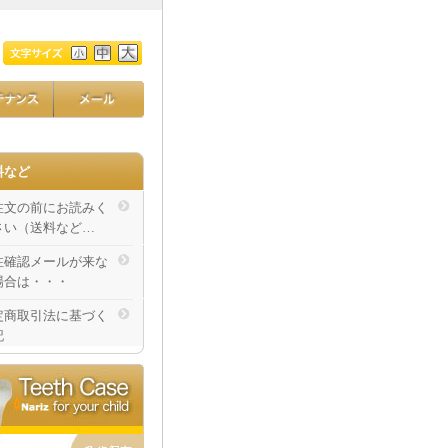
料など
注文の前にお読みく
さい（送料など…
注確認メールが来な
場合は・・・
定商取引法に基づく
記