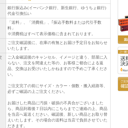
銀行振込み(イーバンク銀行、新生銀行、ゆうちょ銀行)
代金引換払い
「送料」、「消費税」、｢振込手数料または代引手数
料」
※消費税はすべて表示価格に含まれております。
ご注文確認後に、在庫の有無とお届け予定日をお知らせ
いたします。
交
ご入金確認後のキャンセル、イメージと違う、部屋に入
らない、注文を間違えた等の、お客様ご都合による返
品、交換はお受けいたしかねますので予めご了承くださ
い。
ご注文完了の前にサイズ・カラー・個数・搬入経路等、
必ずご確認の上ご注文ください。
お届けした商品に汚損・破損の不具合がございました
ら、商品到着後７日以内に
こちら
までご連絡の上、商品
を当店へ返送ください。確認後、新しい商品とお取り替
えいたします。その場合の送料は当店で負担させていた
だきます。