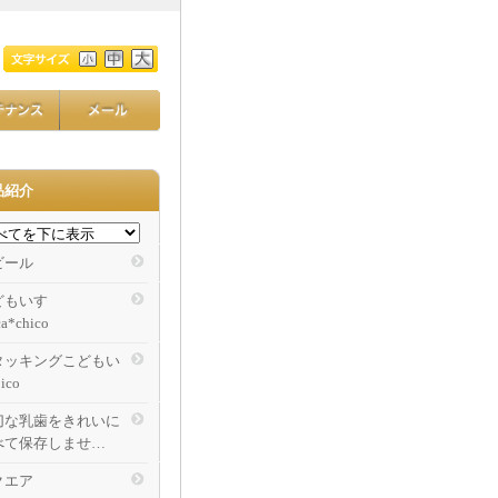
品紹介
ビール
どもいす
ca*chico
タッキングこどもい
ico
切な乳歯をきれいに
べて保存しませ…
クエア