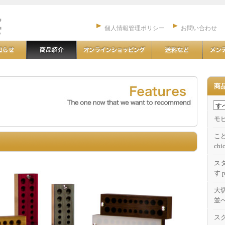
個人情報管理ポリシー
お問い合わせ
商
モ
こ
】
chi
ス
す p
大
並
ス